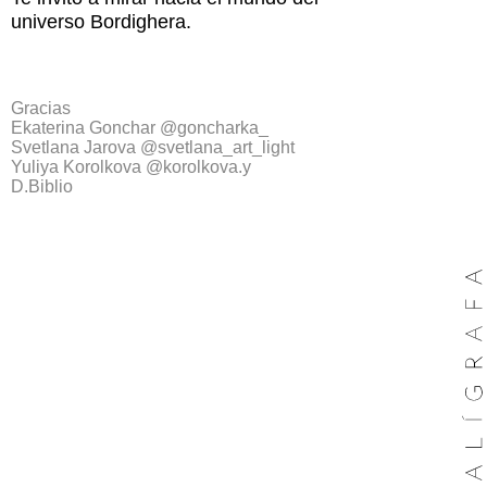
universo Bordighera.
Gracias
Еkaterina Gonchar @goncharka_
Svetlana Jarova @svetlana_art_light
Yuliya Korolkova @korolkova.y
D.Biblio
EXPOSICIÓN
INTERGRATIA
YULIA HARINA
@jevolecoffee
17/10/23